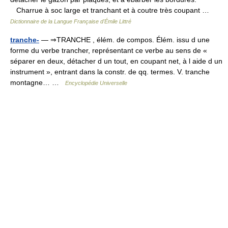
Charrue à soc large et tranchant et à coutre très coupant …
Dictionnaire de la Langue Française d'Émile Littré
tranche-
— ⇒TRANCHE , élém. de compos. Élém. issu d une
forme du verbe trancher, représentant ce verbe au sens de «
séparer en deux, détacher d un tout, en coupant net, à l aide d un
instrument », entrant dans la constr. de qq. termes. V. tranche
montagne… …
Encyclopédie Universelle