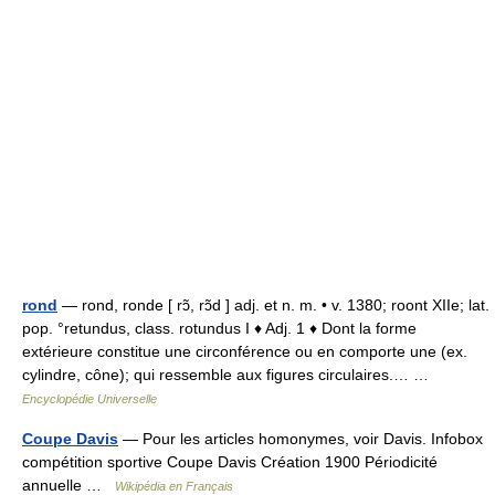
rond
— rond, ronde [ rɔ̃, rɔ̃d ] adj. et n. m. • v. 1380; roont XIIe; lat.
pop. °retundus, class. rotundus I ♦ Adj. 1 ♦ Dont la forme
extérieure constitue une circonférence ou en comporte une (ex.
cylindre, cône); qui ressemble aux figures circulaires.… …
Encyclopédie Universelle
Coupe Davis
— Pour les articles homonymes, voir Davis. Infobox
compétition sportive Coupe Davis Création 1900 Périodicité
annuelle …
Wikipédia en Français