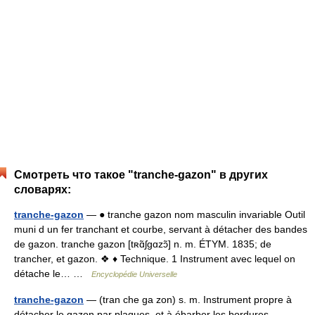
Смотреть что такое "tranche-gazon" в других
словарях:
tranche-gazon
— ● tranche gazon nom masculin invariable Outil
muni d un fer tranchant et courbe, servant à détacher des bandes
de gazon. tranche gazon [tʀɑ̃ʃgɑzɔ̃] n. m. ÉTYM. 1835; de
trancher, et gazon. ❖ ♦ Technique. 1 Instrument avec lequel on
détache le… …
Encyclopédie Universelle
tranche-gazon
— (tran che ga zon) s. m. Instrument propre à
détacher le gazon par plaques, et à ébarber les bordures.