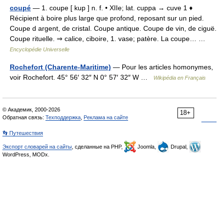
coupé
— 1. coupe [ kup ] n. f. • XIIe; lat. cuppa → cuve 1 ♦
Récipient à boire plus large que profond, reposant sur un pied.
Coupe d argent, de cristal. Coupe antique. Coupe de vin, de ciguë.
Coupe rituelle. ⇒ calice, ciboire, 1. vase; patère. La coupe… …
Encyclopédie Universelle
Rochefort (Charente-Maritime)
— Pour les articles homonymes,
voir Rochefort. 45° 56′ 32″ N 0° 57′ 32″ W …
Wikipédia en Français
© Академик, 2000-2026
18+
Обратная связь:
Техподдержка
,
Реклама на сайте
👣 Путешествия
Экспорт словарей на сайты
, сделанные на PHP,
Joomla,
Drupal,
WordPress, MODx.