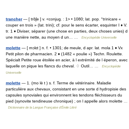
trancher
— [ trɑ̃ʃe ] v. <conjug. : 1> • 1080; lat. pop. °trinicare «
couper en trois » (lat. trini); cf. pour le sens écarter, esquinter I ♦ V.
tr. 1 ♦ Diviser, séparer (une chose en parties, deux choses unies) d
une manière nette, au moyen d un… …
Encyclopédie Universelle
molette
— [ mɔlɛt ] n. f. • 1301; de meule, d apr. lat. mola 1 ♦ Vx
Petit pilon de pharmacien. 2 ♦ (1482 « poulie ») Techn. Roulette.
Spécialt Petite roue étoilée en acier, à l extrémité de l éperon, avec
laquelle on pique les flancs du cheval. ♢ Outil… …
Encyclopédie
Universelle
molette
— 1. (mo lè t ) s. f. Terme de vétérinaire. Maladie
particulière aux chevaux, consistant en une sorte d hydropisie des
capsules synoviales qui environnent les tendons fléchisseurs du
pied (synovite tendineuse chronique) ; on l appelle alors molette …
Dictionnaire de la Langue Française d'Émile Littré