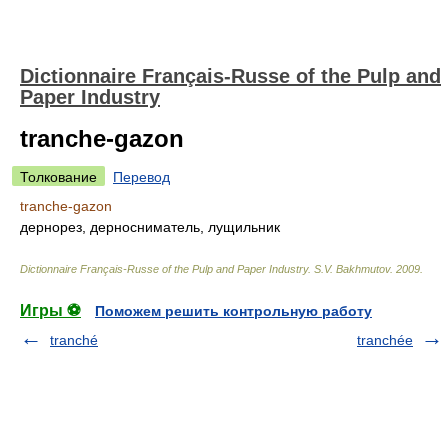
Dictionnaire Français-Russe of the Pulp and
Paper Industry
tranche-gazon
Толкование
Перевод
tranche-gazon
дернорез, дерносниматель, лущильник
Dictionnaire Français-Russe of the Pulp and Paper Industry
.
S.V. Bakhmutov
.
2009
.
Игры ⚽
Поможем решить контрольную работу
tranché
tranchée